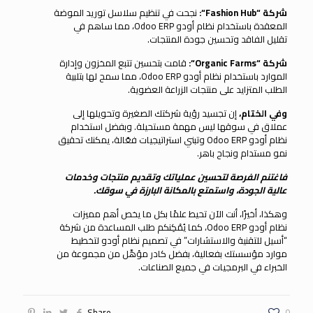
شركة “
Fashion Hub
“:
نجحت في تنظيم سلاسل توريد الموضة
المعقدة باستخدام نظام أودو Odoo ERP، مما ساهم في
تقليل الفاقد وتحسين جودة المنتجات.
شركة “
Organic Farms
“:
قامت بتحسين تتبع المخزون وإدارة
الموارد باستخدام نظام أودو Odoo ERP، مما سمح لها بتلبية
الطلب المتزايد على منتجات الزراعة العضوية.
وفي الختام،
إن تجسيد رؤية شركتك الصغيرة وتحويلها إلى
عملاق في سوقها ليس مهمة مستحيلة. وبفضل استخدام
نظام أودو Odoo ERP وتبني استراتيجيات فعّالة، يمكنك تحقيق
نمو مستدام ونجاح باهر.
فاغتنم الفرصة لتحسين عملياتك وتقديم منتجات وخدمات
عالية الجودة، واستمتع بالمكانة البارزة في سوقك.
وهكذا، أخيرًا، أنت الآن تحيط علمًا بكل ما يخص أهم مميزات
نظام أودو Odoo ERP، كما يُمْكِنكم طلب المساعدة من شركة
“أسيل للتقنية والاستشارات” في تصميم نظام أودو لتخطيط
موارد مؤسستك بفعالية، بفضل كادر مؤهَّل من مجموعة من
الخبراء في البرمجيات في جميع الصناعات.
Share
0