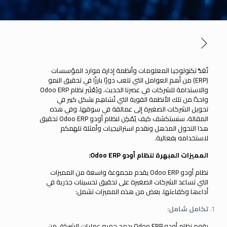
تُعَدُّ تكنولوجيا المعلومات وأنظمة إدارة موارد المؤسسات
(ERP) من أهم العوامل التي تلعب دورًا بارزًا في تحقيق النمو
والاستدامة للشركات في عصرنا الحديث. ويُعْتَبر نظام Odoo ERP
واحدًا من تلك الأنظمة القوية التي تُسَاهِم بشكل كبير في
تحويل الشركات الصغيرة إلى عمالقة في سوقها. وفي هذه
المقالة، سنستكشف كيف يُمْكِن لنظام أودو Odoo ERP تحقيق
هذا التحول المذهل ونقدم استراتيجيات وأمثلة تلهمكم
لاستخدامه بفعالية.
المميزات المبهرة لنظام أودو
Odoo ERP
:
نظام أودو Odoo ERP يقدم مجموعة واسعة من المميزات
التي تساعد الشركات الصغيرة على تحقيق تحسينات جذرية في
أداءها وكفاءتها. بعض من هذه المميزات تشمل:
تكامل شامل:
يقوم نظام أودو Odoo ERP بدمج جميع عمليات الشركة، من