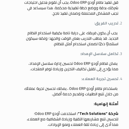
قبل تنفيذ نظام أودو Odoo ERP، يجب أن تقوم بتحليل احتياجات
شركتك بدقة ووضع خطة تنفيذية محكمة. هذا سيساعد في
تجنب المشاكل المحتملة وضمان تنفيذ ناجح.
تدريب الفريق:
يجب أن يكون فريقك على دراية تامة بكيفية استخدام النظام
الجديد. قد يتطلب التدريب بعض الوقت والجهد؛ ولكنه سيكون
استثمارًا ذكيًا لضمان استخدام أمثل للنظام.
تكامل سلاسل الإمداد:
يمكن لنظام أودو Odoo ERP تحسين إدارة سلاسل الإمداد،
مما يؤدي إلى تقليل تكاليف التخزين وزيادة توفر المنتجات.
تحسين تجربة العملاء:
باستخدام نظام أودو Odoo ERP ، يمكنك تحسين تجربة عملائك
من خلال تتبع الطلبيات وتقديم خدمة أفضل.
أمثلة إلهامية:
شركة “
Tech Solutions
“:
استخدمت أودو Odoo ERP؛
لتحسين تتبع مشاريعها التقنية وزيادة الشفافية مع العملاء،
مما أدى إلى زيادة ثقة العملاء ونمو الإيرادات.