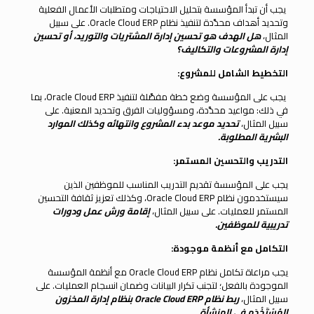
يجب أن تبدأ المؤسسة بتحليل الاحتياجات ومتطلبات الأعمال الفعلية
وتحديد أهداف محدَّدة لتنفيذ نظام Oracle Cloud ERP. على سبيل
المثال،
هل الهدف هو تحسين إدارة المشتريات والتوريد، أو تحسين
إدارة المشروعات والتكاليف؟
التخطيط الشامل للمشروع:
يجب على المؤسسة وضع خطة مفصَّلة لتنفيذ Oracle Cloud ERP، بما
في ذلك: مواعيد محدَّدة، ومسؤوليات الفرق وتحديد المعنية. على
سبيل المثال،
تحديد موعد بدء المشروع وانتهائه وكذلك الموارد
البشرية المطلوبة
.
التدريب والتحسين المستمر:
يجب على المؤسسة تقديم التدريب المناسب للموظفين الذين
سيستخدمون نظام Oracle Cloud ERP، وكذلك تعزيز ثقافة التحسين
المستمر للعمليات. على سبيل المثال،
إقامة ورش عمل ودورات
تدريبية للموظفين
.
التكامل مع أنظمة موجودة:
يجب مراعاة تكامل نظام Oracle Cloud ERP مع أنظمة المؤسسة
الموجودة بالفعل؛ لتجنب تكرار البيانات وضمان انسجام العمليات. على
سبيل المثال،
ربط نظام
Oracle Cloud ERP
بنظام إدارة المخزون
المُسْتَخْدَم في المنشأة
.