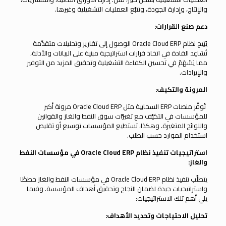
والإنتاج، وإدارة الجودة، وتتبُّع العمليات التشغيلية وغيرها.
دعم صنع القرارات:
يُتِيح نظام Oracle Cloud ERP الوصول إلى تقارير وتحليلات متقدِّمة
تُسَاعِد القادة في اتخاذ قرارات استراتيجية مبنية على البيانات والأدلة،
مما يَسْهَمُ في تحسين الكفاءة التشغيلية وتحقيق المزيد من التوفير
والإيرادات.
المرونة والتكيف:
تُوفِّر منصات ERP السحابية مثل Oracle Cloud ERP مرونة أكبر
للمؤسسات في التكيُّف مع تغيُّرات سوق النفط والغاز والقوانين
واللوائح المتغيرة. وهكذا، تستطيع المؤسسات توسيع أو تقليص
استخدام الموارد حسب الطلب.
استراتيجيات تنفيذ نظام
Oracle Cloud ERP
في مؤسسات النفط
والغاز
:
يتطلَّب تنفيذ نظام Oracle Cloud ERP في مؤسسات النفط والغاز خططًا
واستراتيجيات جيدة لضمان النجاح وتحقيق أهداف المؤسسة. وفيما
يلي أهم تلك الاستراتيجيات:
تحليل الاحتياجات وتحديد الأهداف: