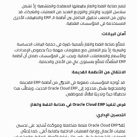
تتميز صناعة النفط والغاز بطبيعتها المعقدة والمتشعبة؛ إذْ تشمل
سلاسل التوريد والإنتاج والتوزيع العديد من العمليات والشركاء. قد
يكون من الصعب تحقيق التكامل بين أنظمة الـ ERP والتطبيقات الأخرى
المستخدمة في المؤسسات النفطية.
أمان البيانات:
تتمتَّع صناعة النفط والغاز بأهمية كبيرة في حماية البيانات الحساسة
والسرية؛ إذْ يتم التعامل مع معلومات مهمة جدًا بخصوص الإمدادات
والأسعار والمعاملات المالية. ويجب على المؤسسات ضمان أن أنظمة
ERP المنُفذَّة تتمتَّع بمستوى عالٍ من الأمان والحماية.
الانتقال من الأنظمة القديمة:
قد تُواجِه المؤسسات صعوبة في التحوُّل من أنظمة ERP القديمة
والمتجاوبة بشكل محدود إلى Oracle Cloud ERP الحديث. ويتطلَّب هذا
تخطيطًا جيدًا وتدريبًا فعَّالًا للموظفين.
فرص تنفيذ
Oracle Cloud ERP
في صناعة النفط والغاز
:
التحسين الإداري:
يُعَدُّ Oracle Cloud ERP منصة متكاملة وموحَّدة تُسَاعِد على تحسين
عمليات الأعمال وإدارة العمليات الداخلية بكفاءة أعلى. كما يُحسِّن
العمليات التشغيلية بشكل كبير، مثل: إدارة الأوراق المالية، والمشتريات،