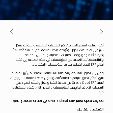
تُعْتَبر صناعة النفط والغاز من أكبر الصناعات العالمية والمؤثِّرة بشكل
كبير على اقتصادات الدول. وتُواجِه هذه الصناعة تحديات متعدِّدة تتطلَّب
إدارة فعَّالة وموثوقة للعمليات الداخلية. ولتحسين الكفاءة
والتنافسية، تلجأ العديد من المؤسسات في هذه الصناعة إلى تنفيذ
نظام ERP (نظام تخطيط موارد المؤسسات) المتكامل.
ومن بين الحلول المتاحة، يُعَدُّ نظام Oracle Cloud ERP من أبرز المنصات
التي تُقدِّم الحلول الرقمية المتقدِّمة. وتتناول هذه المقالة استراتيجيات
تنفيذ Oracle Cloud ERP في صناعة النفط والغاز وتُسلِّط الضوء على
التحديات التي قد تُواجِهها المؤسسات والفرص التي يُمْكِن الاستفادة
منها.
تحديات تنفيذ نظام
Oracle Cloud ERP
في صناعة النفط والغاز
:
التعقيد والتكامل: