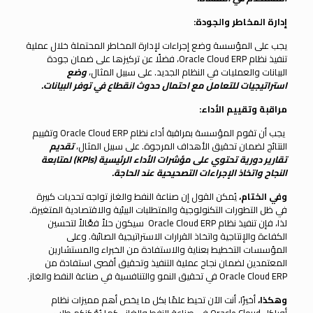
إدارة المخاطر والجودة:
يجب على المؤسسة وضع إجراءات لإدارة المخاطر المحتملة خلال عملية
تنفيذ نظام Oracle Cloud ERP، فضلًا عن تركيزها على ضمان جودة
البيانات والعمليات في النظام الجديد. على سبيل المثال،
وضع
استراتيجيات للتعامل مع احتمال حدوث انقطاع في توفر البيانات
.
مراقبة وتقييم الأداء:
يجب أن تقوم المؤسسة بمراقبة أداء نظام Oracle Cloud ERP وتقييم
النتائج لضمان تحقيق الأهداف المرجوة. على سبيل المثال،
تقديم
تقارير دورية تحتوي على مؤشرات الأداء الرئيسية
(KPIs)
لمتابعة
النجاح واتخاذ الإجراءات التصحيحية عند الحاجة
.
وفي الختام،
يُمكن القول إن صناعة النفط والغاز تواجه تحديات كبيرة
في ظل التطورات التكنولوجية والمتطلبات البيئية والاقتصادية المتغيرة.
لذا، فإن تنفيذ نظام Oracle Cloud ERP سيكون حلاً فعَّالاً لتحسين
الكفاءة والإنتاجية واتخاذ القرارات الاستراتيجية الصائبة. وعلى
المؤسسات التخطيط بعناية والاستفادة من الخبراء والمستشارين
المعتمدين لضمان نجاح عملية التنفيذ وتحقيق أقصى استفادة من
Oracle Cloud ERP في تحقيق النمو والتنافسية في صناعة النفط والغاز.
وهكذا،
أخيرًا، أنت الآن تحيط علمًا بكل ما يخص أهم مميزات نظام