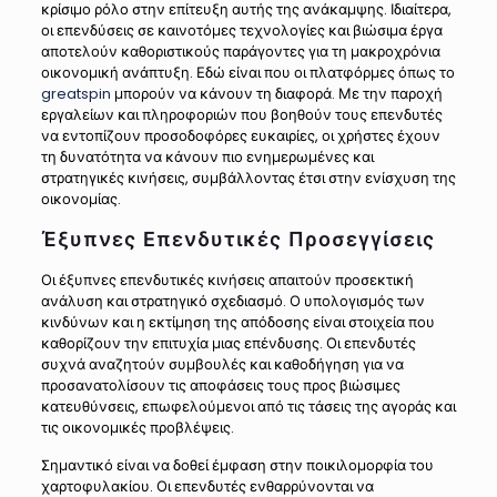
κρίσιμο ρόλο στην επίτευξη αυτής της ανάκαμψης. Ιδιαίτερα,
οι επενδύσεις σε καινοτόμες τεχνολογίες και βιώσιμα έργα
αποτελούν καθοριστικούς παράγοντες για τη μακροχρόνια
οικονομική ανάπτυξη. Εδώ είναι που οι πλατφόρμες όπως το
greatspin
μπορούν να κάνουν τη διαφορά. Με την παροχή
εργαλείων και πληροφοριών που βοηθούν τους επενδυτές
να εντοπίζουν προσοδοφόρες ευκαιρίες, οι χρήστες έχουν
τη δυνατότητα να κάνουν πιο ενημερωμένες και
στρατηγικές κινήσεις, συμβάλλοντας έτσι στην ενίσχυση της
οικονομίας.
Έξυπνες Επενδυτικές Προσεγγίσεις
Οι έξυπνες επενδυτικές κινήσεις απαιτούν προσεκτική
ανάλυση και στρατηγικό σχεδιασμό. Ο υπολογισμός των
κινδύνων και η εκτίμηση της απόδοσης είναι στοιχεία που
καθορίζουν την επιτυχία μιας επένδυσης. Οι επενδυτές
συχνά αναζητούν συμβουλές και καθοδήγηση για να
προσανατολίσουν τις αποφάσεις τους προς βιώσιμες
κατευθύνσεις, επωφελούμενοι από τις τάσεις της αγοράς και
τις οικονομικές προβλέψεις.
Σημαντικό είναι να δοθεί έμφαση στην ποικιλομορφία του
χαρτοφυλακίου. Οι επενδυτές ενθαρρύνονται να