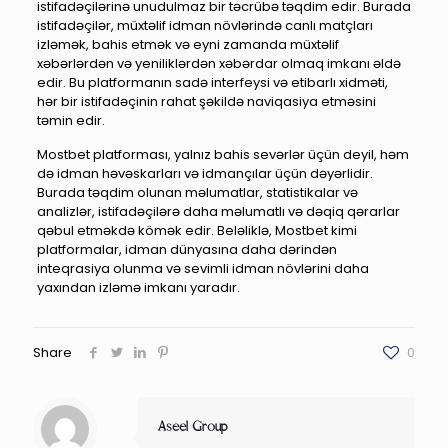
istifadəçilərinə unudulmaz bir təcrübə təqdim edir. Burada
istifadəçilər, müxtəlif idman növlərində canlı matçları
izləmək, bahis etmək və eyni zamanda müxtəlif
xəbərlərdən və yeniliklərdən xəbərdar olmaq imkanı əldə
edir. Bu platformanın sadə interfeysi və etibarlı xidməti,
hər bir istifadəçinin rahat şəkildə naviqasiya etməsini
təmin edir.
Mostbet platforması, yalnız bahis sevərlər üçün deyil, həm
də idman həvəskarları və idmançılar üçün dəyərlidir.
Burada təqdim olunan məlumatlar, statistikalar və
analizlər, istifadəçilərə daha məlumatlı və dəqiq qərarlar
qəbul etməkdə kömək edir. Beləliklə, Mostbet kimi
platformalar, idman dünyasına daha dərindən
inteqrasiya olunma və sevimli idman növlərini daha
yaxından izləmə imkanı yaradır.
Share
0
Aseel Group