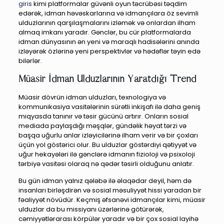
giris
kimi platformalar güvənli oyun təcrübəsi təqdim
edərək, idman həvəskarlarına və idmançılara öz sevimli
ulduzlarının qarşılaşmalarını izləmək və onlardan ilham
almaq imkanı yaradır. Gənclər, bu cür platformalarda
idman dünyasının ən yeni və maraqlı hadisələrini anında
izləyərək özlərinə yeni perspektivlər və hədəflər təyin edə
bilərlər.
Müasir İdman Ulduzlarının Yaratdığı Trend
Müasir dövrün idman ulduzları, texnologiya və
kommunikasiya vasitələrinin sürətli inkişafı ilə daha geniş
miqyasda tanınır və təsir gücünü artırır. Onların sosial
mediada paylaşdığı məşqlər, gündəlik həyat tərzi və
başqa uğurlu anlar izləyicilərinə ilham verir və bir çoxları
üçün yol göstərici olur. Bu ulduzlar göstərdiyi qətiyyət və
uğur hekayələri ilə gənclərə idmanın fizioloji və psixoloji
tərbiyə vasitəsi olaraq nə qədər təsirli olduğunu anlatır.
Bu gün idman yalnız qələbə ilə əlaqədar deyil, həm də
insanları birləşdirən və sosial məsuliyyət hissi yaradan bir
fəaliyyət növüdür. Keçmiş əfsanəvi idmançılar kimi, müasir
ulduzlar da bu missiyanı üzərlərinə götürərək,
cəmiyyətlərarası körpülər yaradır və bir çox sosial layihə