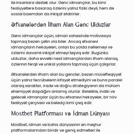
ilə insanlara dəstək olur. Gənc idmançılar, bu kimi
fəaliyyətlərə baxaraq özlərini yalnız fiziki deyil, həm də
sosial baxımdan da inkişaf etdirirlər.
Əfsanələrdən İlham Alan Gənc Ulduzlar
Gənc idmançılar üçün, idman sahəsində motivasiya
tapmaq bəzən çətin ola bilər. Ancaq əfsanəvi
idmançıların hekayələri, onları bu yolda irəliləməyi və
özlərini davamlı inkişaf etməyi təşviq edir. Bugünkü
ulduzlar, daha əvvəlki nəsil idmançılardan ilham alaraq,
özlərinin fərqli və unikal yollarını tapmaq üçün çalışırlar.
Əfsanələrdən ilham alan bu gənclər, bəzən müvəffəqiyyət
üçün yalnız təcrübələrin kifayət etmədiyini və buna paralel
olaraq xarakter, iradə və doğru strategiyanın da mühüm
əhəmiyyət daşıdığını anlamış olurlar. Beləliklə, indiki və
gələcək idmançılar üçün bu əfsanəvi hekayələr, bir növ
fəaliyyət çərçivəsi və bələdçi kimi çıxış edir.
Mostbet Platforması və İdman Dünyası
Mostbet, idman və bahis dünyasının ən məşhur
platformalarından biridir və geniş xidmətləri ilə