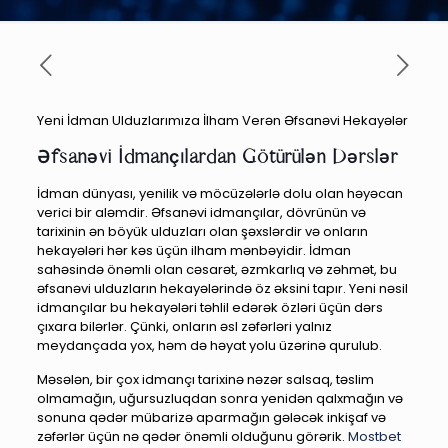
Yeni İdman Ulduzlarımıza İlham Verən Əfsanəvi Hekayələr
Əfsanəvi İdmançılardan Götürülən Dərslər
İdman dünyası, yenilik və möcüzələrlə dolu olan həyəcan
verici bir aləmdir. Əfsanəvi idmançılar, dövrünün və
tarixinin ən böyük ulduzları olan şəxslərdir və onların
hekayələri hər kəs üçün ilham mənbəyidir. İdman
sahəsində önəmli olan cəsarət, əzmkarlıq və zəhmət, bu
əfsanəvi ulduzların hekayələrində öz əksini tapır. Yeni nəsil
idmançılar bu hekayələri təhlil edərək özləri üçün dərs
çıxara bilərlər. Çünki, onların əsl zəfərləri yalnız
meydançada yox, həm də həyat yolu üzərinə qurulub.
Məsələn, bir çox idmançı tarixinə nəzər salsaq, təslim
olmamağın, uğursuzluqdan sonra yenidən qalxmağın və
sonuna qədər mübarizə aparmağın gələcək inkişaf və
zəfərlər üçün nə qədər önəmli olduğunu görərik.
Mostbet