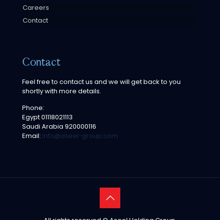
Careers
Contact
Contact
Feel free to contact us and we will get back to you
shortly with more details.
Phone:
Egypt
01118021113
Saudi Arabia
920000116
Email:
info@aseel-group.com